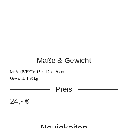
Verschießt Confetti Cannons oder Streamer Cannons
Hohe Qualität, sehr zuverlässig
Kein Delay
Kann in der Truss montiert werden
Ausstoßwinkel kann individuell eingestellt werden
NICHT
Maße & Gewicht
Maße (B/H/T): 13 x 12 x 19 cm
Gewicht: 1,95kg
Preis
24,- €
Neuigkeiten