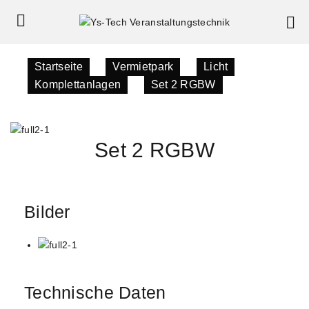
Startseite
»
Vermietpark
»
Licht
»
Komplettanlagen
»
Set 2 RGBW
Set 2 RGBW
Bilder
Technische Daten