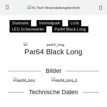
Startseite
»
Vermietpark
»
Licht
»
LED Scheinwerfer
»
Par64 Black Long
Par64 Black Long
Bilder
Technische Daten
36x3W RGB LEDs
langes Par64 Gehäuse für Spotlight-Effekt