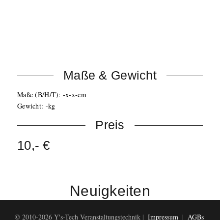
DMX steuerbar über wahlweise 3 oder 5 Kanäle
RGB Farbmischung über DMX oder Stand-Alone
Programme
DMX 3-Pol Male/Female
Sound-To-Light Funktion
Maße & Gewicht
Maße (B/H/T): -x-x-cm
Gewicht: -kg
Preis
10,- €
Neuigkeiten
© 2010-2026 Y's-Tech Veranstaltungstechnik |
Impressum
|
AGBs