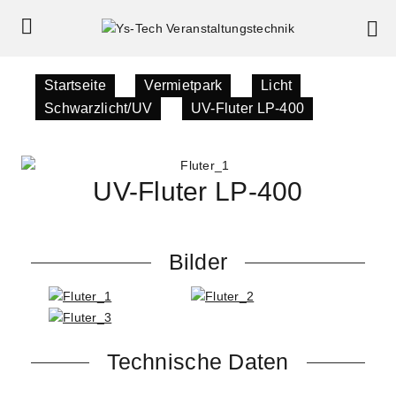
Startseite
»
Vermietpark
»
Licht
»
Schwarzlicht/UV
»
UV-Fluter LP-400
UV-Fluter LP-400
Bilder
Technische Daten
Leuchtmittel: Gasentladungslampe