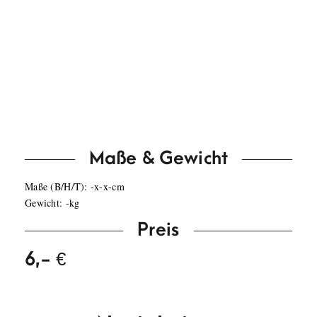
4 steuerbare Kanäle
5A ohmsche Last pro Kanal
Max. Gesamtstrom: 16A
Ausgänge: 4 Schutzkontaktdosen
LED-Anzeige
DMX Ein- und Ausgang
DMX-Adresse über DIP Schalter einstellbar
Aufnahmen für Trussmontage
Maße & Gewicht
Maße (B/H/T): -x-x-cm
Gewicht: -kg
Preis
6,- €