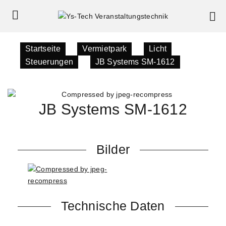
Startseite
»
Vermietpark
»
Licht
»
Steuerungen
»
JB Systems SM-1612
JB Systems SM-1612
Bilder
Technische Daten
192 DMX Kanäle für 12 Scanner mit max. je 16