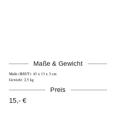
Kanälen
30 Bänke mit jeweils 8 programmierbaren Szenen
6 Chaser mit 240 Szenen
8 Fader für manuelle Steuerung
Feineinstellung über Joystick (Pan/Tilt)
Automatik Funktion mit regelbarer Fade- und
Speedtime
Black-Out Taster
Sound-To-Light Funktion über eingebautes Mikrofon
Maße & Gewicht
Maße (B/H/T): 43 x 13 x 3 cm
Gewicht: 2,5 kg
Preis
15,- €