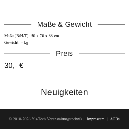
Mit Schraubflansch oben für Distanzstange
Zwei Schalengriffe für einfachen Transport
Maße & Gewicht
Maße (B/H/T): 50 x 70 x 66 cm
Gewicht: – kg
Preis
30,- €
Neuigkeiten
© 2010-2026 Y's-Tech Veranstaltungstechnik |
Impressum
|
AGBs