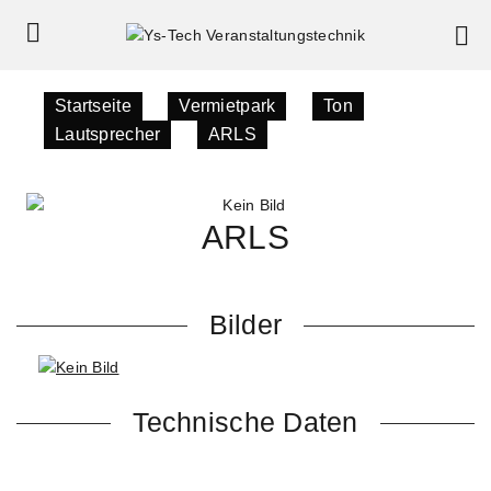
Startseite
»
Vermietpark
»
Ton
»
Lautsprecher
»
ARLS
ARLS
Bilder
Technische Daten
Lautsprecher: 15″ Tieftöner
600W RMS an 8 Ohm