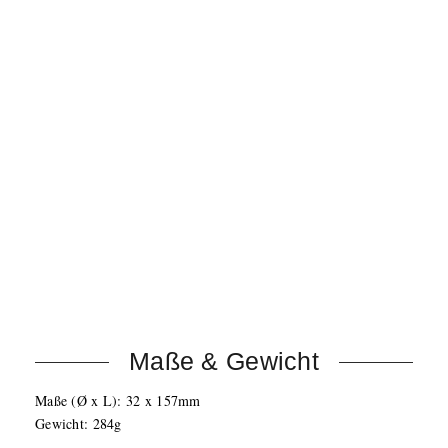
Konturierter Frequenzgang für klare Instrumental- und
klangvolle Gesangsaufnahmen
Abnahme von Drums, Percussion und Instrumenten-
Verstärkern in professioneller Qualität
Nierencharakteristik für isolierte Signalquelle und
reduzierte Hintergrundgeräusche
Luftgefederter Erschütterungsabsorber minimiert
Griffgeräusche
Hält selbst starker Beanspruchung im Bühnenalltag
stand
Übertragungsbereich: 40 – 15.000 Hz
Ausgangsimpedanz: 310 Ohm
Leerlaufempfindlichkeit: -54,5 dBV/Pa (1,88 mV)
Inkl. Klemme, 3/8″ Reduziergewinde und Tasche
Maße & Gewicht
Maße (Ø x L): 32 x 157mm
Gewicht: 284g