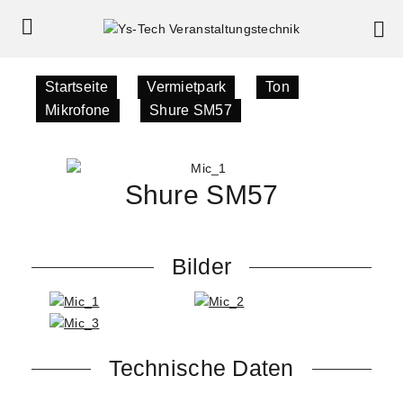
Startseite
»
Vermietpark
»
Ton
»
Mikrofone
»
Shure SM57
Shure SM57
Bilder
Technische Daten
Nieren-Charakteristik