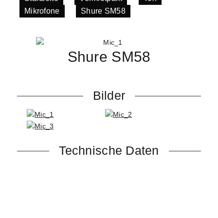
Mikrofone
»
Shure SM58
Shure SM58
Bilder
Technische Daten
Nieren-Charakteristik
Für Gesang optimierter Frequenzgang mit präsenten
Mitten und Bassabsenkung
Nierencharakteristik für isolierte Soundquelle und
reduzierte Hintergrundgeräusche