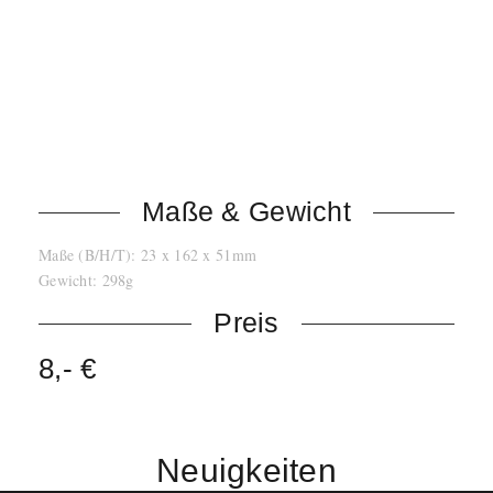
Integrierter, luftgefederter Erschütterungsabsorber
minimiert Griffgeräusche
Integrierter, effektiver Wind- und Pop-Filter
Übertragungsbereich: 50 – 15.000 Hz
Ausgangsimpedanz: 300 Ohm
Leerlaufempfindlichkeit: -54,5 dBV/Pa (1,88 mV)
Maximaler Schalldruckpegel: 94 dB
Maße & Gewicht
Maße (B/H/T): 23 x 162 x 51mm
Gewicht: 298g
Preis
8,- €
Neuigkeiten