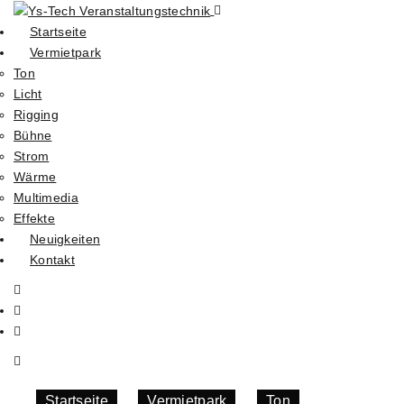
Startseite
Vermietpark
Ton
Licht
Rigging
Bühne
Strom
Wärme
Multimedia
Effekte
Neuigkeiten
Kontakt
Startseite
»
Vermietpark
»
Ton
»