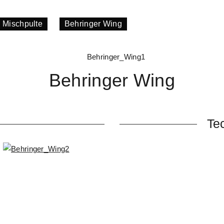
Mischpulte
»
Behringer Wing
Behringer Wing
Te
neuer Routing Ansatz durch 
voll kompatibel zu Behring
Vintage Emulationen von EQ
der 40 Stereo Eingänge
40 Stereo Eingänge