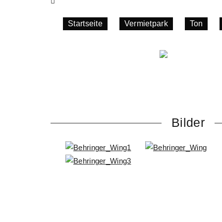
Startseite
»
Vermietpark
»
Ton
»
Bilder