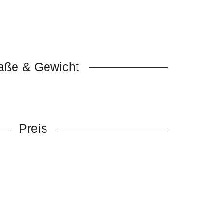
t für Personal Monitoring
nd 8 Standard
n
n
aße & Gewicht
Preis