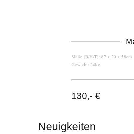
StageCONNECT 32 Kanal Por
16 FX Engines: 8 Premium u
6 Band EQ in den Eingänge
8 Band EQ in den Ausgänge
M
Maße (B/H/T): 87 x 20 x 58cm
Gewicht: 24kg
130,- €
Neuigkeiten