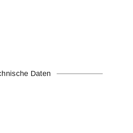
chnische Daten
Fokus auf Sources statt Kanäle
er X32/Midas M32 Konsolen und Stageboxen
s, Kompressoren und Gates verfügbar in jedem