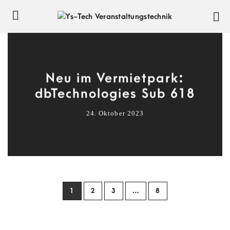
Neu im Vermietpark:
dbTechnologies Sub 618
24. Oktober 2023
1
2
3
…
8