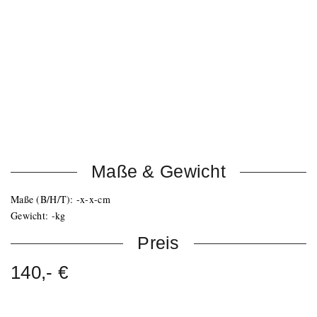
2x Subwoofer ARLS
2x Topteil JL-Sat12
1x Endstufe QSC GX5
1x Endstufe TA2400
1x digitale Frequenzweiche Behringer Ultradrive
Verkabelung inklusive
Gesamtleistung: 2300 Watt R.M.S.
Maße & Gewicht
Maße (B/H/T): -x-x-cm
Gewicht: -kg
Preis
140,- €