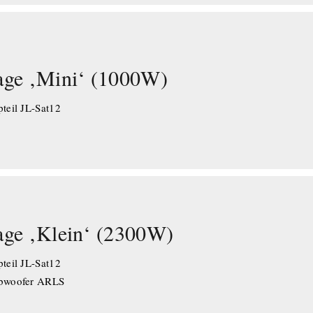
age ‚Mini‘ (1000W)
teil JL-Sat12
age ‚Klein‘ (2300W)
teil JL-Sat12
ubwoofer ARLS