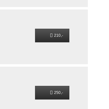
210,-
250,-