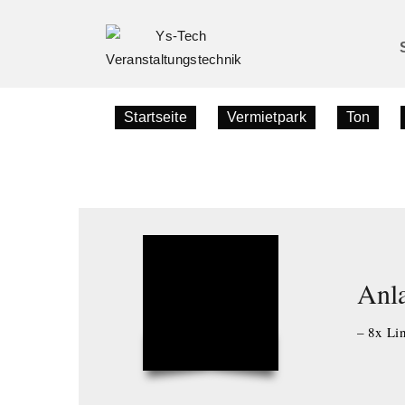
Startseite
»
Vermietpark
»
Ton
»
Tonanlagen
Anl
– 8x Li