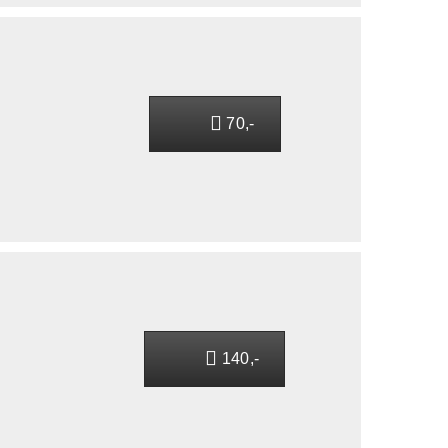
70,-
140,-