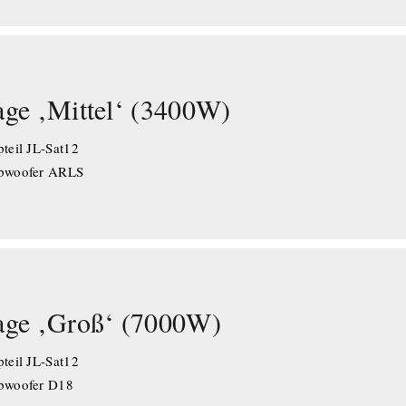
age ‚Mittel‘ (3400W)
teil JL-Sat12
ubwoofer ARLS
age ‚Groß‘ (7000W)
teil JL-Sat12
bwoofer D18