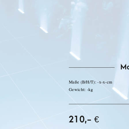
2x Topteil JL-Sat12
1x Endstufe QSC GX5
1x Endstufe TA2400
1x digitale Frequenzweich
Verkabelung inklusive
Gesamtleistung: 3400 Wat
Ma
Maße (B/H/T): -x-x-cm
Gewicht: -kg
210,- €