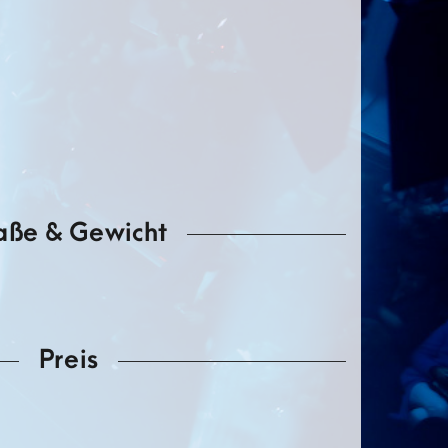
e Behringer Ultradrive
t R.M.S.
ße & Gewicht
Preis